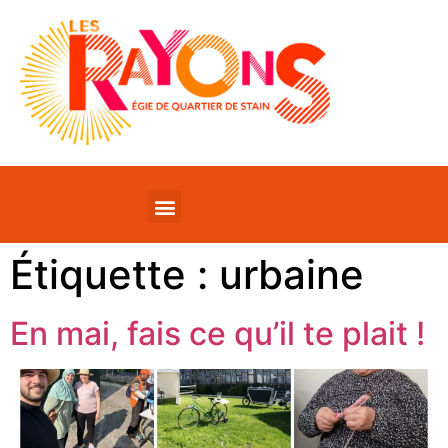
Étiquette :
urbaine
En mai, fais ce qu’il te plait !