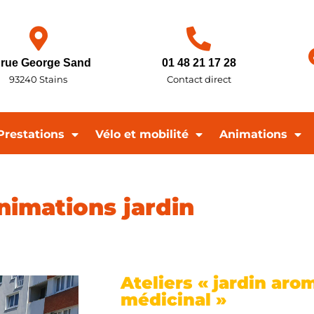
 rue George Sand
01 48 21 17 28
93240 Stains
Contact direct
Prestations
Vélo et mobilité
Animations
nimations jardin
Ateliers « jardin aro
médicinal »