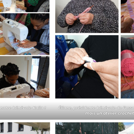
notre bénévole Kaila !
Éliane, présidente bénévole de l’as
mois un atelier crochet 