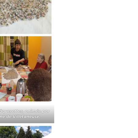
âquerettes, animée par
ne de Villetaneuse.