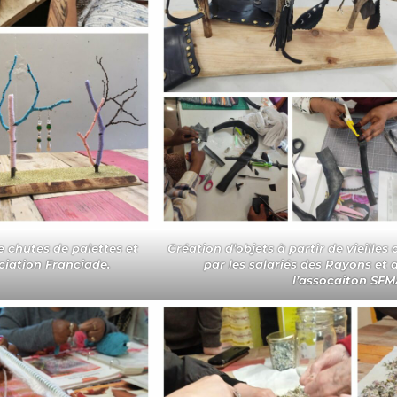
e chutes de palettes et
Création d’objets à partir de vieilles
ciation Franciade.
par les salariés des Rayons et
l’assocaiton SFM