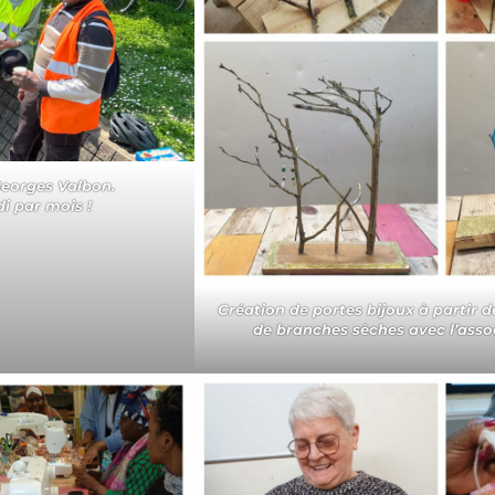
Georges Valbon.
i par mois !
Création de portes bijoux à partir d
de branches sèches avec l’asso