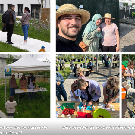
autour des punaises de
Vélo blender de sortie à la ferme 
em et Amel !