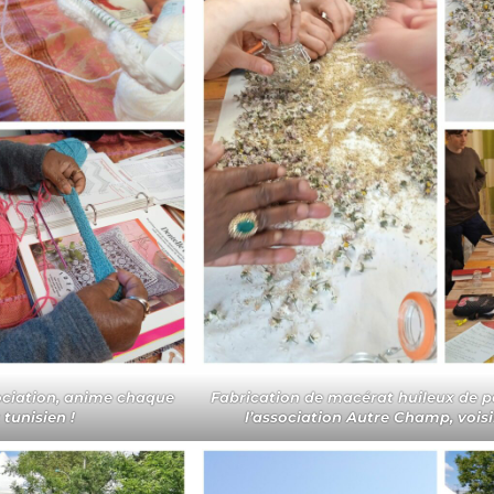
sociation, anime chaque
Fabrication de macérat huileux de p
tunisien !
l’association Autre Champ, voisi