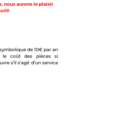
e
,
nous
aurons
le
plaisir
vril
!
n symbolique de 10€ par an
t le coût des pièces si
re s’il s’agit d’un service