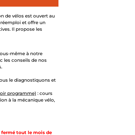
ion de vélos est ouvert au
réemploi et offre un
ves. Il propose les
 vous-même à notre
ec les conseils de nos
.
nous le diagnostiquons et
(voir programme)
: cours
ation à la mécanique vélo,
fermé
tout
le
mois
de