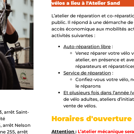
vélos a lieu à l'Atelier Sand
L’atelier de réparation et co-réparat
public. Il répond à une démarche de 
accès économique aux mobilités acti
activités suivantes :
Auto-réparation libre
:
Venez réparer votre vélo
atelier, en présence et av
réparateurs et réparatrices
Service de réparation
:
Confiez-vous votre vélo, 
le réparons
Et plusieurs fois dans l’année 
de vélo adultes, ateliers d’initi
vente de vélos.
3, arrêt Saint-
Horaires d'ouverture
ité
3, arrêt Nelson
Attention
:
L
’
atelier
mécanique
sera
ne 255, arrêt