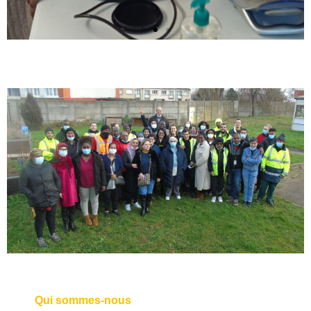
Animations
L’association Les Rayons propose des
animations autour de l'écologie, du
réemploi et du zéro-déchet
Découvrir le programme
Qui sommes-nous