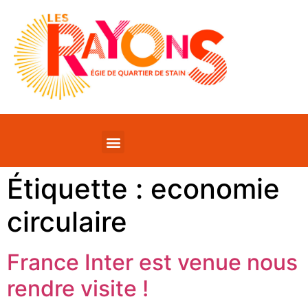
Étiquette :
economie
circulaire
France Inter est venue nous
rendre visite !